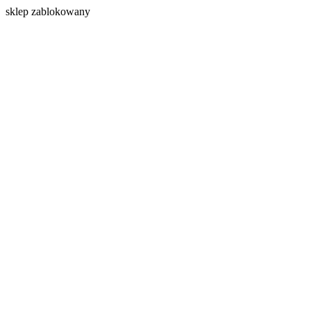
s
klep zablokowany