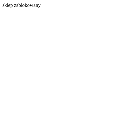
s
klep zablokowany